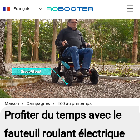
Français
Maison
/
Campagnes
/
E60 au printemps
Profiter du temps avec le
fauteuil roulant électrique