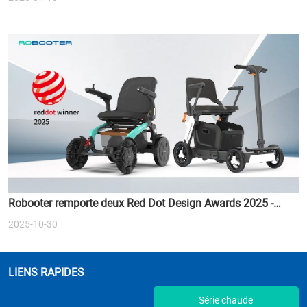
Robooter remporte deux Red Dot Design Awards 2025 -
Redéfinir l'avenir de la mobilité intelligente
2025-10-30
LIENS RAPIDES
Série chaude