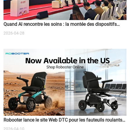
Quand Al rencontre les soins : la montée des dispositifs
médicaux intelligents
2026-04-28
Robooter lance le site Web DTC pour les fauteuils roulants à
deux moteurs
2026-04-10