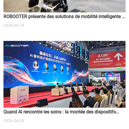
ROBOOTER présente des solutions de mobilité intelligente à
l'ATSA Sydney Expo 2026
2026-05-19
Quand Al rencontre les soins : la montée des dispositifs
médicaux intelligents
2026-04-28