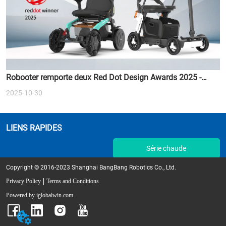
Robooter remporte deux Red Dot Design Awards 2025 -
Redéfinir l'avenir de la mobilité intelligente
2025-10-30
LIENS RAPIDES
Série chaude
Copyright © 2016-2023 Shanghai BangBang Robotics Co., Ltd.
Privacy Policy
Terms and Conditions
Powered by iglobalwin.com