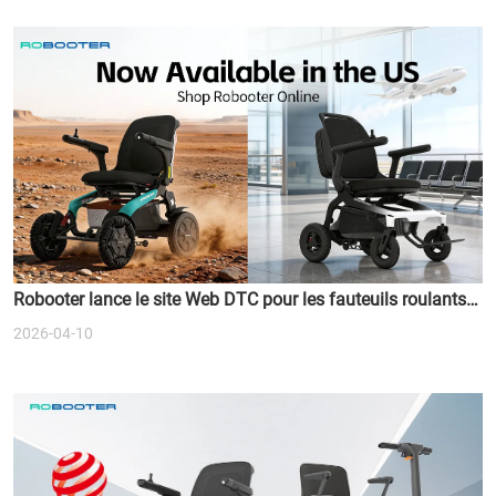
Robooter lance le site Web DTC pour les fauteuils roulants à
deux moteurs
2026-04-10